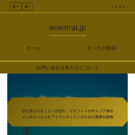
A+
A–
< < < <
ecentral.jp
ホーム
すべての投稿
お問い合わせ
私たちについて
Skip to content