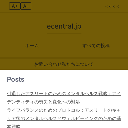
A+
A–
< < < <
ecentral.jp
ホーム
すべての投稿
お問い合わせ
私たちについて
Posts
Skip to content
引退したアスリートのためのメンタルヘルス戦略：アイ
デンティティの喪失と変化への対処
ライフバランスのためのプロトコル：アスリートのキャ
リア後のメンタルヘルスとウェルビーイングのための基
本戦略