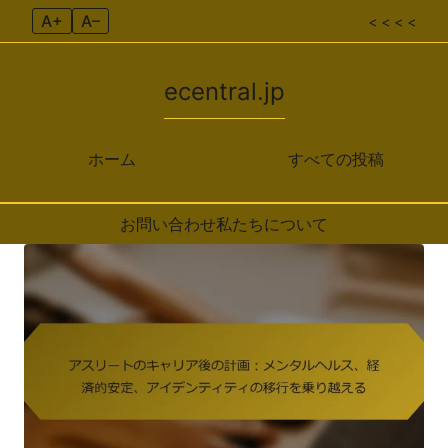
A+
A–
< < < <
ecentral.jp
ホーム
すべての投稿
お問い合わせ
私たちについて
Skip to content