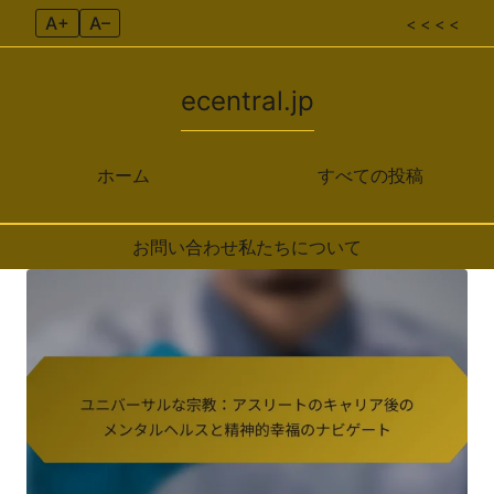
A+
A–
< < < <
ecentral.jp
ホーム
すべての投稿
お問い合わせ
私たちについて
Skip to content